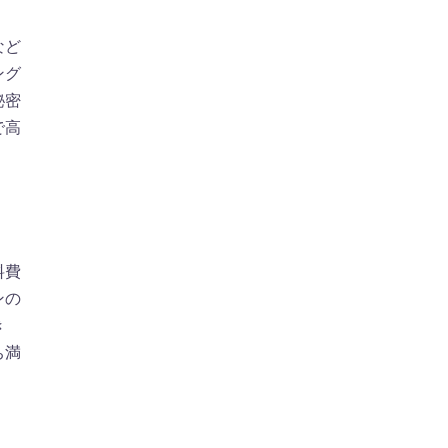
など
ング
秘密
で高
料費
ンの
き
ち満