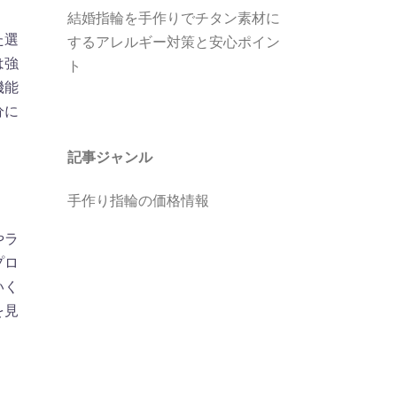
結婚指輪を手作りでチタン素材に
た選
するアレルギー対策と安心ポイン
は強
ト
機能
分に
記事ジャンル
手作り指輪の価格情報
やラ
プロ
いく
を見