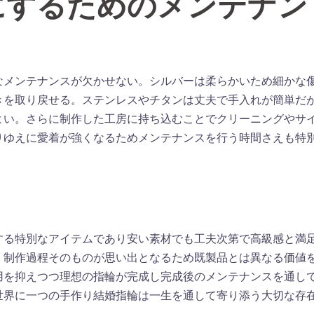
にするためのメンテナン
なメンテナンスが欠かせない。シルバーは柔らかいため細かな
きを取り戻せる。ステンレスやチタンは丈夫で手入れが簡単だ
よい。さらに制作した工房に持ち込むことでクリーニングやサ
りゆえに愛着が強くなるためメンテナンスを行う時間さえも特
する特別なアイテムであり安い素材でも工夫次第で高級感と満
く制作過程そのものが思い出となるため既製品とは異なる価値
用を抑えつつ理想の指輪が完成し完成後のメンテナンスを通し
世界に一つの手作り結婚指輪は一生を通して寄り添う大切な存