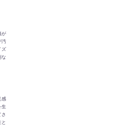
傷が
が汚
イズ
別な
足感
を生
てさ
在と