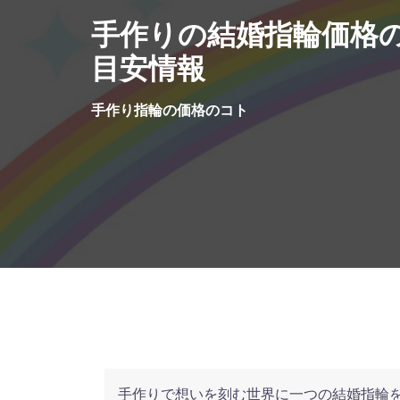
コ
手作りの結婚指輪価格
ン
テ
目安情報
ン
ツ
手作り指輪の価格のコト
へ
ス
キ
ッ
プ
手作りで想いを刻む世界に一つの結婚指輪