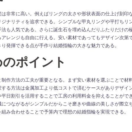
度は非常に高い。例えばリングの太さや形状表面の仕上げ刻印
リジナリティを追求できる。シンプルな甲丸リングや平打ちリ
手法も人気である。さらに誕生石を埋め込んだりふたりだけの
るアレンジも自由に行える。安い素材であってもデザイン次第
きり発揮できる点が手作り結婚指輪の大きな魅力である。
めのポイント
と制作方法の工夫が重要となる。まず安い素材を選ぶことで材
択する方法は金属加工より低コストで済むケースがありデザイ
や平日割引を活用することで工房の利用料金を抑えることがで
減につながるがシンプルだからこそ磨きや曲線の美しさが際立
を組み合わせることで予算内で理想の結婚指輪を実現できる。