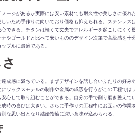
イメージがあるが実際には安い素材でも耐久性や美しさに優れ
美しいため手作りに向いており価格も抑えられる。ステンレス
安心できる。チタンは軽くて丈夫でアレルギーを起こしにくく
チナやゴールドと比べて安いもののデザイン次第で高級感を十
カップルに最適である。
しさ
と達成感に満ちている。まずデザインを話し合いふたりの好み
次にワックスモデルの制作や金属の成形を行うがこの工程では
も安心して取り組むことができる。自分の手で削り磨き整えて
完成時の喜びは大きい。さらに手作りの工程中にお互いの作業
特別な思い出となり結婚指輪に深い意味が込められる。
度