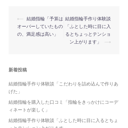
⟵
結婚指輪「予算は
結婚指輪手作り体験談
投
オーバーしていたもの
「ふとした時に目に入
稿
の、満足感は高い」
るとちょっとテンショ
ナ
ン上がります」
⟶
ビ
ゲ
ー
新着投稿
シ
ョ
結婚指輪手作り体験談「こだわりを詰め込んで作りあ
ン
げた」
結婚指輪を購入した口コミ「指輪をきっかけにコーデ
ィネートが楽しく」
結婚指輪手作り体験談「ふとした時に目に入るとちょ
っとテンション上がります」