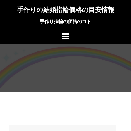
コ
手作りの結婚指輪価格の目安情報
ン
テ
手作り指輪の価格のコト
ン
ツ
へ
ス
キ
ッ
プ