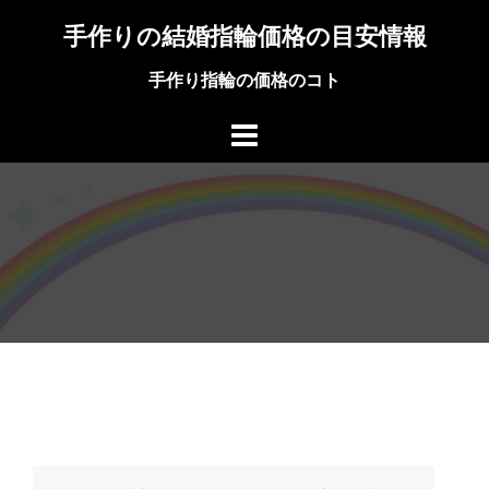
コ
手作りの結婚指輪価格の目安情報
ン
テ
手作り指輪の価格のコト
ン
ツ
へ
ス
キ
ッ
プ