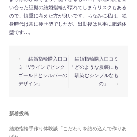
い合った証拠の結婚指輪が壊れてしまうリスクもある
ので、慎重に考えた方が良いです。ちなみに私は、独
身時代は常に痩せ型でしたが、出勤後は見事に肥満体
型です…。
⟵
結婚指輪購入口コ
結婚指輪購入口コミ
投
ミ「Vラインでピンク
「どのような服装にも
稿
ゴールドとシルバーの
馴染むシンプルなも
ナ
デザイン」
の」
⟶
ビ
ゲ
ー
新着投稿
シ
ョ
結婚指輪手作り体験談「こだわりを詰め込んで作りあ
ン
げた」