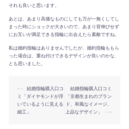
それも良いと思います。
あとは、あまり高価なものにしても万が一無くしてし
まった時にショックが大きいので、あまり背伸びせず
にお互いが満足できる指輪に出会えたら素敵ですね。
私は婚約指輪はありませんでしたが、婚約指輪ももら
った場合は、重ね付けできるデザインが良いのかな、
とも思いました。
⟵
結婚指輪購入口コ
結婚指輪購入口コミ
投
ミ「ダイヤモンドが浮
「京都生まれのブラン
稿
いているように見える
ド、和風なイメージ、
ナ
細工」
上品なデザイン」
⟶
ビ
ゲ