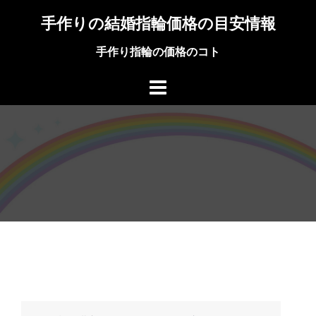
コ
手作りの結婚指輪価格の目安情報
ン
テ
手作り指輪の価格のコト
ン
ツ
へ
ス
キ
ッ
プ