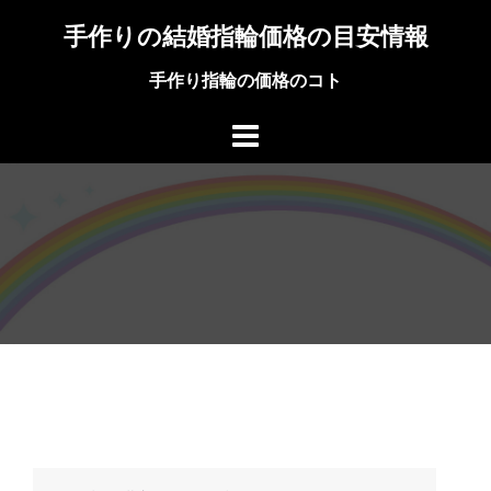
コ
手作りの結婚指輪価格の目安情報
ン
テ
手作り指輪の価格のコト
ン
ツ
へ
ス
キ
ッ
プ