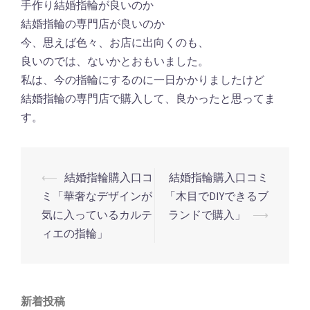
手作り結婚指輪が良いのか
結婚指輪の専門店が良いのか
今、思えば色々、お店に出向くのも、
良いのでは、ないかとおもいました。
私は、今の指輪にするのに一日かかりましたけど
結婚指輪の専門店で購入して、良かったと思ってま
す。
⟵
結婚指輪購入口コ
結婚指輪購入口コミ
投
ミ「華奢なデザインが
「木目でDIYできるブ
稿
気に入っているカルテ
ランドで購入」
⟶
ナ
ィエの指輪」
ビ
ゲ
ー
新着投稿
シ