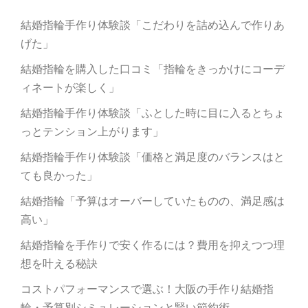
ョ
結婚指輪手作り体験談「こだわりを詰め込んで作りあ
ン
げた」
結婚指輪を購入した口コミ「指輪をきっかけにコーデ
ィネートが楽しく」
結婚指輪手作り体験談「ふとした時に目に入るとちょ
っとテンション上がります」
結婚指輪手作り体験談「価格と満足度のバランスはと
ても良かった」
結婚指輪「予算はオーバーしていたものの、満足感は
高い」
結婚指輪を手作りで安く作るには？費用を抑えつつ理
想を叶える秘訣
コストパフォーマンスで選ぶ！大阪の手作り結婚指
輪・予算別シミュレーションと賢い節約術